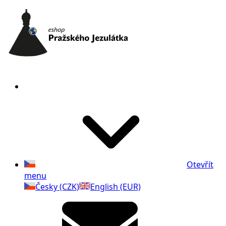
Otevřít
menu
Česky (CZK)
English (EUR)