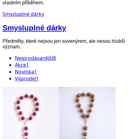
vlastním příběhem.
Smysluplné dárky
Smysluplné dárky
Předměty, které nejsou jen suvenýrem, ale nesou hlubší
význam.
Nejprodávanější
8
Akce
1
Novinka
1
Výprodej
1