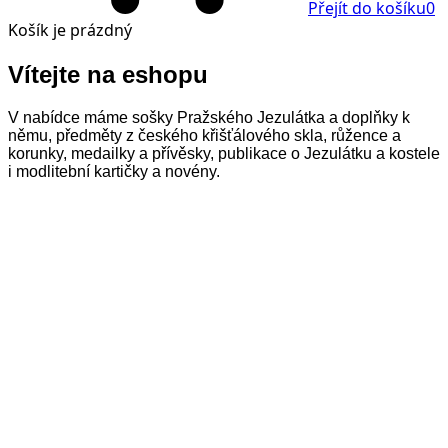
Přejít do košíku
0
Košík
je prázdný
Vítejte na eshopu
V nabídce máme sošky Pražského Jezulátka a doplňky k
němu, předměty z českého křišťálového skla, růžence a
korunky, medailky a přívěsky, publikace o Jezulátku a kostele
i modlitební kartičky a novény.