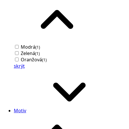
Modrá
(1)
Zelená
(1)
Oranžová
(1)
skrýt
Motiv