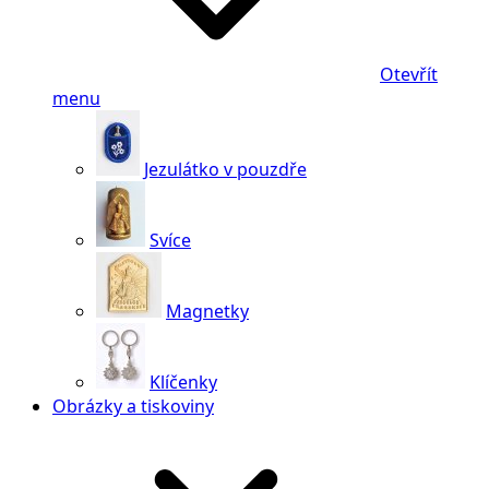
Otevřít
menu
Jezulátko v pouzdře
Svíce
Magnetky
Klíčenky
Obrázky a tiskoviny