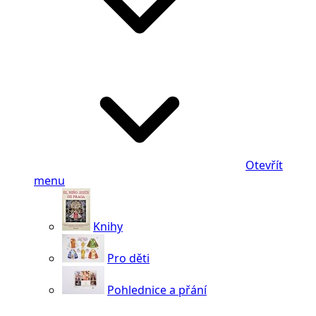
Otevřít
menu
Knihy
Pro děti
Pohlednice a přání