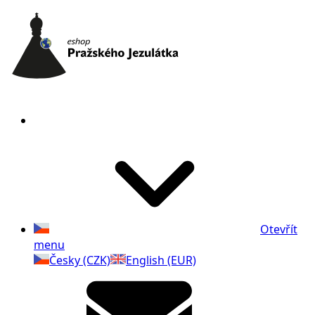
Otevřít
menu
Česky (CZK)
English (EUR)