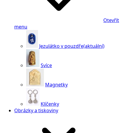
Otevřít
menu
Jezulátko v pouzdře
(aktuální)
Svíce
Magnetky
Klíčenky
Obrázky a tiskoviny