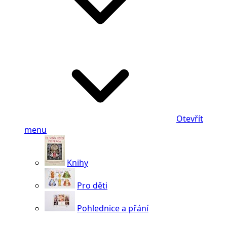
Otevřít
menu
Knihy
Pro děti
Pohlednice a přání