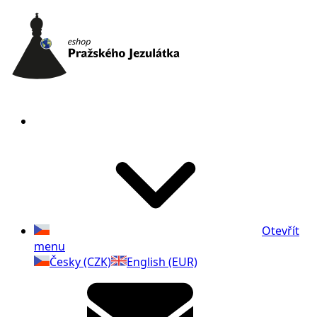
Otevřít
menu
Česky (CZK)
English (EUR)