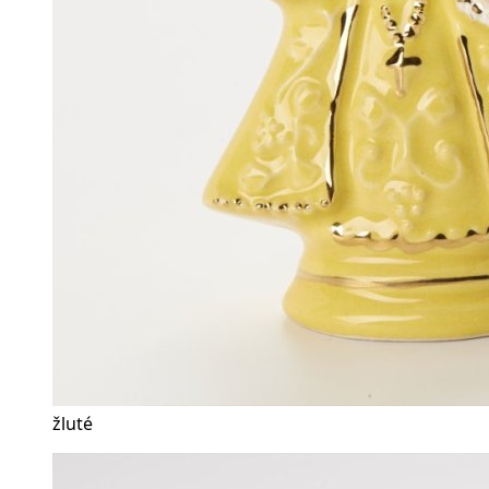
žluté