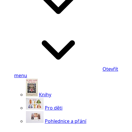
Otevřít
menu
Knihy
Pro děti
Pohlednice a přání