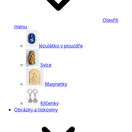
Otevřít
menu
Jezulátko v pouzdře
Svíce
Magnetky
Klíčenky
Obrázky a tiskoviny