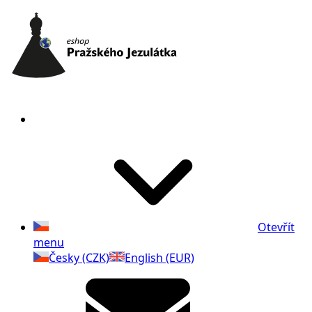
Otevřít
menu
Česky (CZK)
English (EUR)